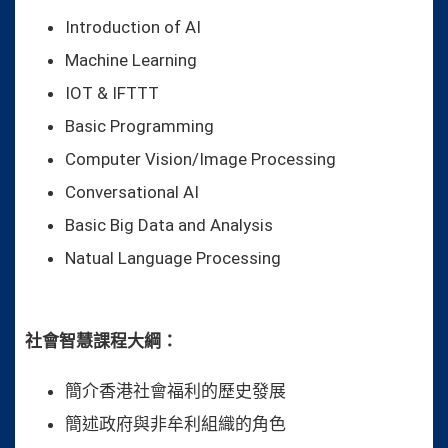
Introduction
of AI
Machine Learning
IOT & IFTTT
Basic Programming
Computer Vision/Image Processing
Conversational AI
Basic Big Data and Analysis
Natual
Language Processing
社會智慧課程大綱：
簡介香港社會福利的歷史發展
簡述政府與非牟利組織的角色