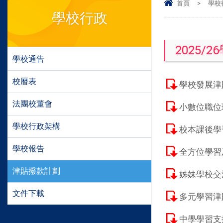
首頁
>
學校
學校行政
2025/2
學校通告
校曆表
學校發展津
法團校董會
小數位職位
學校行政架構
校本課後學
學校報告
全方位學習
津貼撥款計劃
姊妹學校交
文件下載
多元學習津
中學學習支