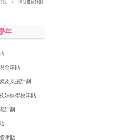
行政
>
津貼撥款計劃
6學年
貼
現金津貼
習及支援計劃
及姊妹學校津貼
流計劃
貼
援津貼