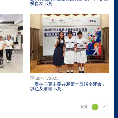
棋會友比賽
08/11/2025
「奧林匹克主義共迎第十五屆全運會」
填色及繪畫比賽
頁面:
1
2