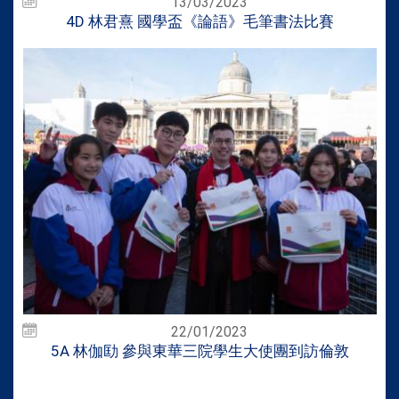
13/03/2023
4D 林君熹 國學盃《論語》毛筆書法比賽
22/01/2023
5A 林伽劻 參與東華三院學生大使團到訪倫敦